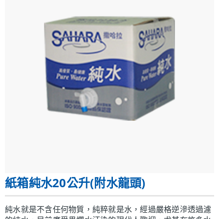
紙箱純水20公升(附水龍頭)
純水就是不含任何物質，純粹就是水，經過嚴格逆滲透過濾