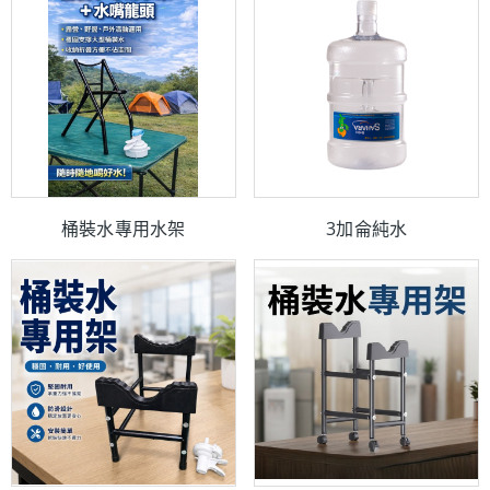
桶裝水專用水架
3加侖純水