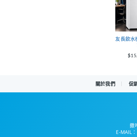
友長飲水機+
$
15
關於我們
促
撒
E-MAIL：